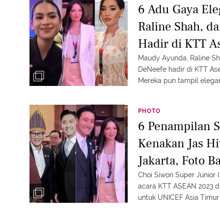
6 Adu Gaya El
Raline Shah, d
Hadir di KTT A
Maudy Ayunda, Raline Sha
DeNeefe hadir di KTT Ase
Mereka pun tampil elegan
PHOTO
6 Penampilan S
Kenakan Jas H
Jakarta, Foto B
Pejabat Tanah A
Choi Siwon Super Junior 
acara KTT ASEAN 2023 di
untuk UNICEF Asia Timur &