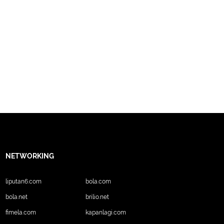
NETWORKING
liputan6.com
bola.com
bola.net
brilio.net
fimela.com
kapanlagi.com