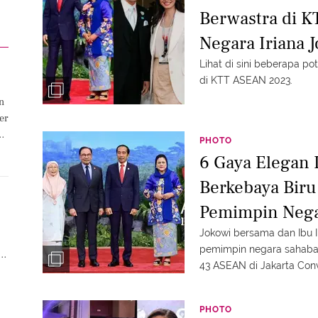
Berwastra di 
Negara Iriana J
Indonesia
Lihat di sini beberapa p
di KTT ASEAN 2023.
n
er
t
PHOTO
6 Gaya Elegan 
Berkebaya Biru
Pemimpin Nega
Jokowi bersama dan Ibu 
pemimpin negara sahabat
la
43 ASEAN di Jakarta Conv
elegan yuk intip.
PHOTO