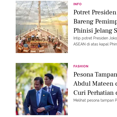
INFO
Potret Presiden
Bareng Pemimp
Phinisi Jelang 
Intip potret Presiden Jo
ASEAN di atas kapal Phini
FASHION
Pesona Tampan
Abdul Mateen d
Curi Perhatian
Melihat pesona tampan 