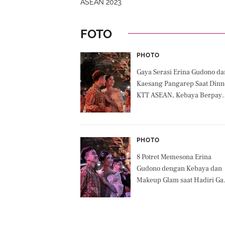
ASEAN 2023.
FOTO
PHOTO
Gaya Serasi Erina Gudono da
Kaesang Pangarep Saat Dinn
KTT ASEAN, Kebaya Berpaye
dan Kalung Berlian Jadi
Sorotan
PHOTO
8 Potret Memesona Erina
Gudono dengan Kebaya dan
Makeup Glam saat Hadiri Ga
Dinner KTT ASEAN 2023