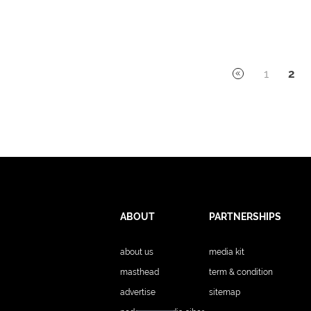
1
2
ABOUT
PARTNERSHIPS
about us
media kit
masthead
term & condition
advertise
sitemap