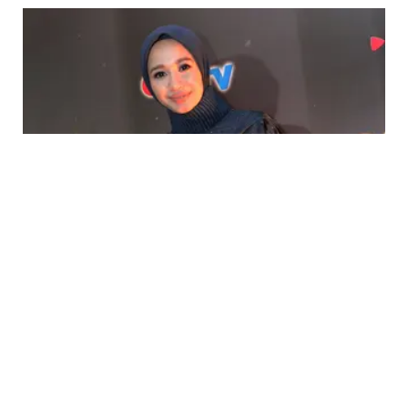
ENTERTAINMENT
Film Surga yang Tak Dirindukan Bakal Ada
Sekuelnya