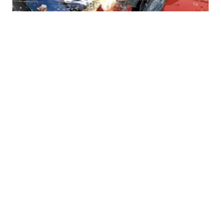
LIFESTYLE
Menghindari Kecelakaan Arus Balik Dengan
3 Langkah Mudah