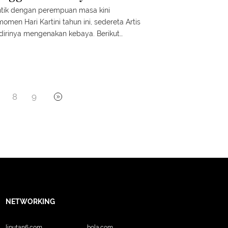
entik dengan perempuan masa kini
men Hari Kartini tahun ini, sedereta Artis
irinya mengenakan kebaya. Berikut
8
9
NETWORKING
liputan6.com
bola.com