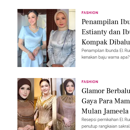
FASHION
Penampilan Ibu
Estianty dan I
Kompak Dibalut
Pernikahan di B
Penampilan Ibunda El Rum
kenakan baju warna apa?
FASHION
Glamor Berbal
Gaya Para Mama
Mulan Jameela 
Hadju
Resepsi pernikahan El Ru
penutup rangkaian sakral