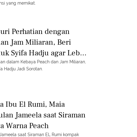
nsi yang memikat.
Curi Perhatian dengan
an Jam Miliaran, Beri
uk Syifa Hadju agar Lebih
k El Rumi
tian dalam Kebaya Peach dan Jam Miliaran,
a Hadju Jadi Sorotan.
 Ibu El Rumi, Maia
ulan Jameela saat Siraman
a Warna Peach
 Jameela saat Siraman EL Rumi kompak