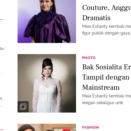
Couture, Angg
Dramatis
Maia Estianty kembali m
figur publik dengan gaya
do
PHOTO
Bak Sosialita E
Tampil dengan 
Mainstream
Maia Estianty kembali m
ga
elegan sekaligus unik.
n
FASHION