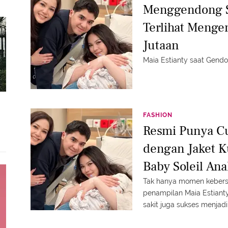
Menggendong S
Terlihat Menge
Jutaan
Maia Estianty saat Gen
FASHION
Resmi Punya Cu
dengan Jaket K
Baby Soleil Ana
Daguise
Tak hanya momen kebers
penampilan Maia Estiant
sakit juga sukses menjadi