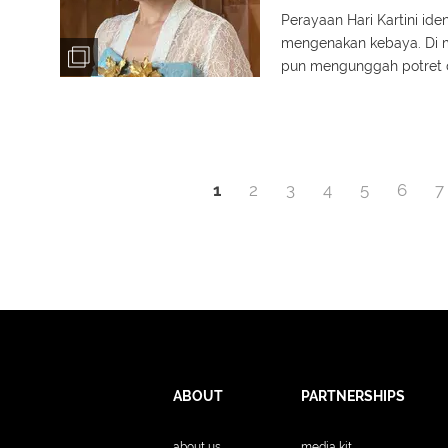
Perayaan Hari Kartini id
mengenakan kebaya. Di mo
pun mengunggah potret d
ulasannya.
1
2
3
4
5
6
7
ABOUT
PARTNERSHIPS
about us
media kit