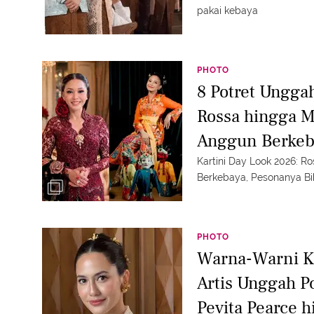
pakai kebaya
PHOTO
8 Potret Unggah
Rossa hingga M
Anggun Berkeb
Kartini Day Look 2026: R
Berkebaya, Pesonanya Bi
PHOTO
Warna-Warni Ke
Artis Unggah P
Pevita Pearce 