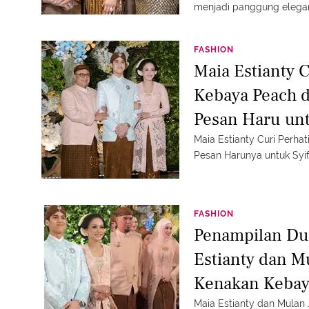
menjadi panggung elega
FASHION
Maia Estianty 
Kebaya Peach d
Pesan Haru unt
Sering Memelu
Maia Estianty Curi Perha
Pesan Harunya untuk Syif
FASHION
Penampilan Dua
Estianty dan M
Kenakan Kebay
Maia Estianty dan Mulan