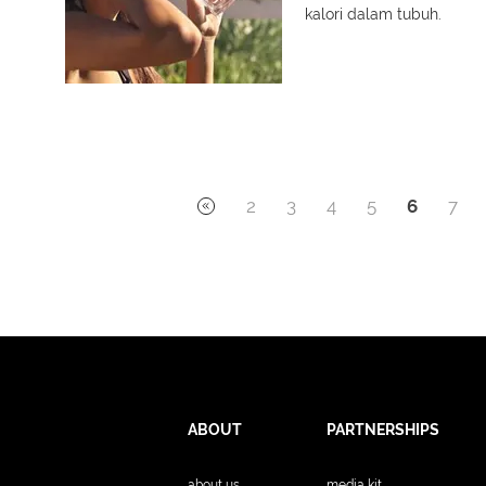
kalori dalam tubuh.
2
3
4
5
6
7
ABOUT
PARTNERSHIPS
about us
media kit