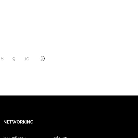
8
9
10
NETWORKING
liputan6.com
bola.com