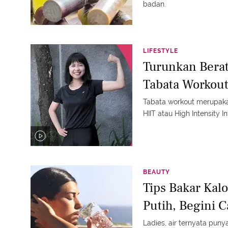
badan.
LIFESTYLE
Turunkan Bera
Tabata Workou
Tabata workout merupaka
HIIT atau High Intensity In
BEAUTY
Tips Bakar Kal
Putih, Begini 
Ladies, air ternyata pun