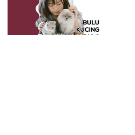
HEALTH
Katanya Bulu Kucing Bikin Mandul, Cek
Faktanya Yuk | Fimela Food Update