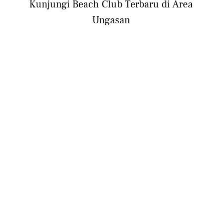
Kunjungi Beach Club Terbaru di Area
Ungasan
LIFESTYLE
5 Cara Menyenangkan Adaptasi Perabot
Rumah Selama New Normal