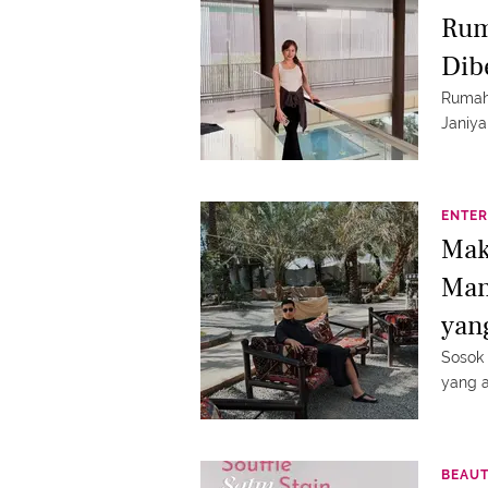
Rum
Dibe
Rumah 
Janiya
ENTER
Mak
Man
yan
Lap
Sosok 
yang a
BEAU