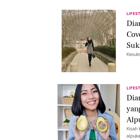
LIFES
Dia
Cov
Suk
Kesuks
LIFES
Dia
yan
Alp
Kisah 
alpuka