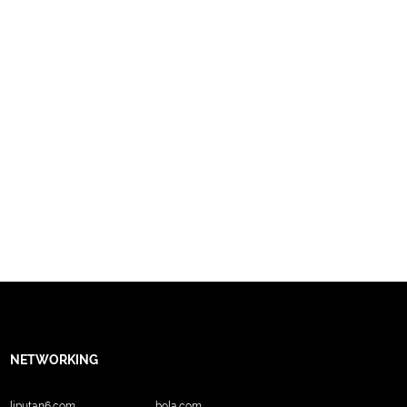
NETWORKING
liputan6.com
bola.com