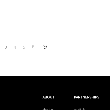
3
4
5
6
ABOUT
PARTNERSHIPS
about us
media kit