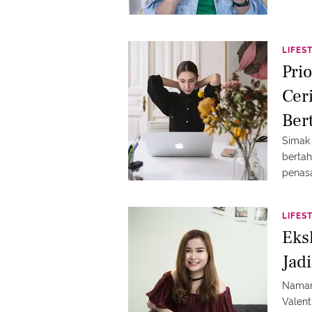
LIFES
Pri
Cer
Ber
Simak 
bertah
penas
LIFES
Eks
Jad
Namany
Valent