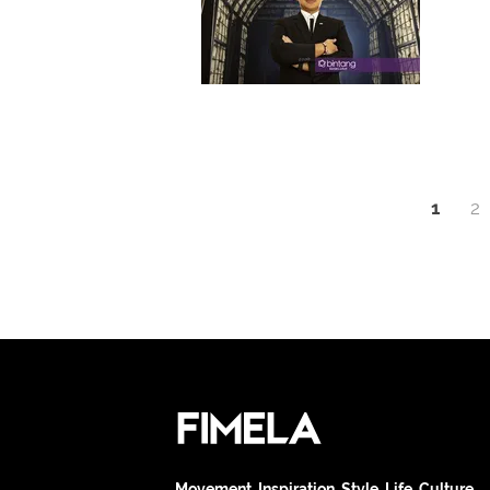
1
2
Movement. Inspiration. Style. Life. Culture.