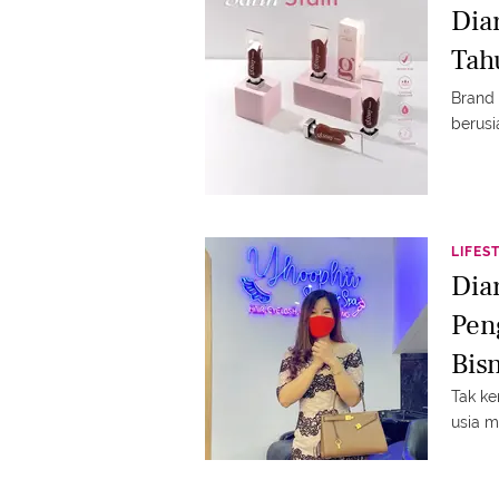
Dia
Tah
Brand 
berusia
LIFES
Dia
Pen
Bis
Tak ke
usia m