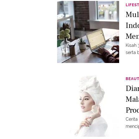
LIFES
Mul
Ind
Men
Kisah 
serta 
BEAU
Dia
Mal
Pro
Hin
Cerita
mencip