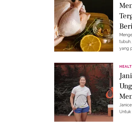
Men
Ter
Ber
Mengen
tubuh,
yang p
HEAL
Jan
Ung
Men
Pro
Janice
Untuk