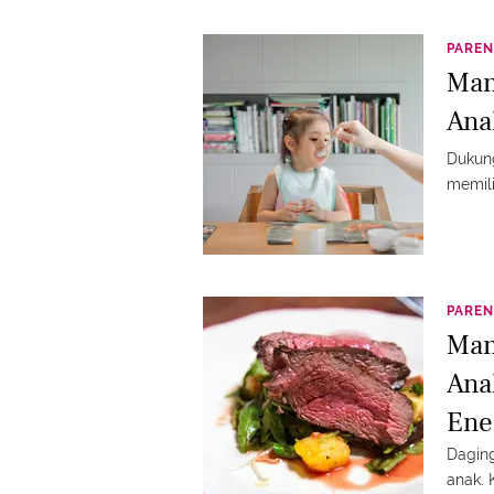
PAREN
Man
Ana
Dukun
memili
PAREN
Man
Ana
Ene
Daging
anak.