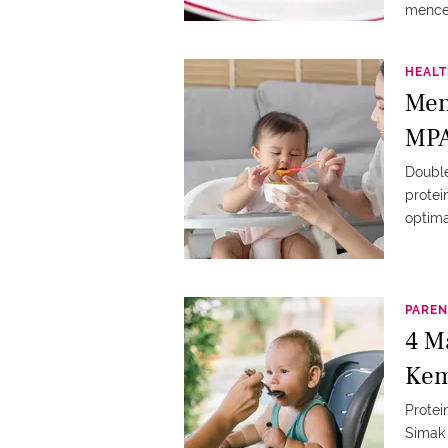
mence
HEAL
Men
MPA
Doubl
protei
optim
PAREN
4 M
Kem
Protei
Simak 