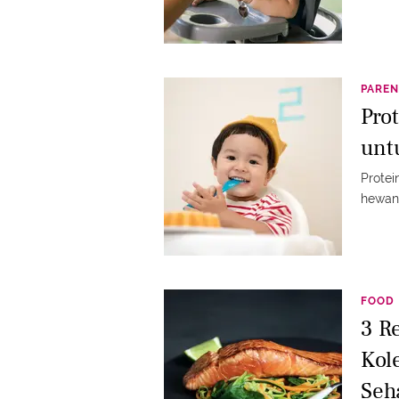
PAREN
Pro
unt
Protei
hewani
FOOD
3 R
Kol
Seh