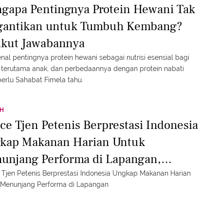
gapa Pentingnya Protein Hewani Tak
gantikan untuk Tumbuh Kembang?
ikut Jawabannya
al pentingnya protein hewani sebagai nutrisi esensial bagi
 terutama anak, dan perbedaannya dengan protein nabati
erlu Sahabat Fimela tahu.
TH
ice Tjen Petenis Berprestasi Indonesia
kap Makanan Harian Untuk
unjang Performa di Lapangan,
tein Hewani Sangat Penting
 Tjen Petenis Berprestasi Indonesia Ungkap Makanan Harian
 Menunjang Performa di Lapangan