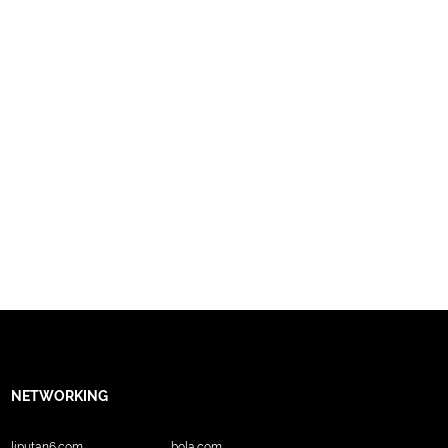
NETWORKING
liputan6.com
bola.com