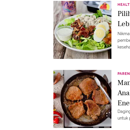
HEAL
Pil
Leb
Nikmat
pembe
keseha
PAREN
Man
Ana
Ene
Daging
untuk 