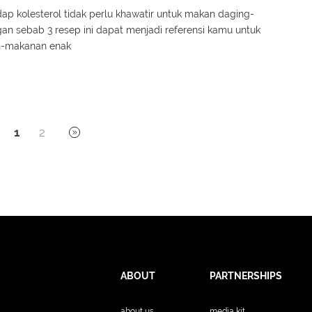
ap kolesterol tidak perlu khawatir untuk makan daging-
an sebab 3 resep ini dapat menjadi referensi kamu untuk
-makanan enak
1
2
ABOUT
PARTNERSHIPS
about us
media kit