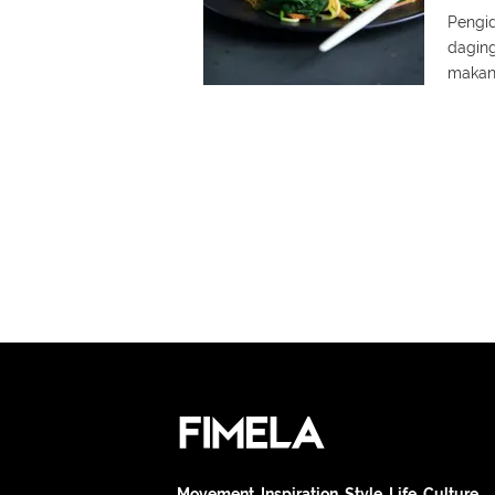
Pengid
daging
makan
Movement. Inspiration. Style. Life. Culture.