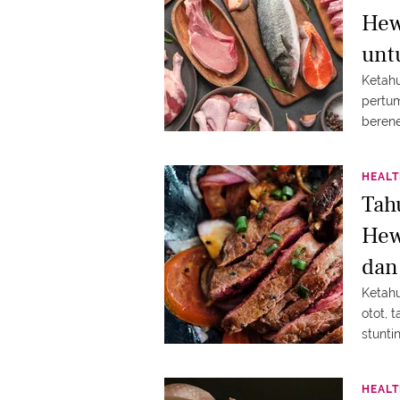
Hew
unt
Ketahu
pertum
berene
HEAL
Tah
Hew
dan
Ketahu
otot, 
stunti
HEAL