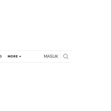
MASUK
D
MORE