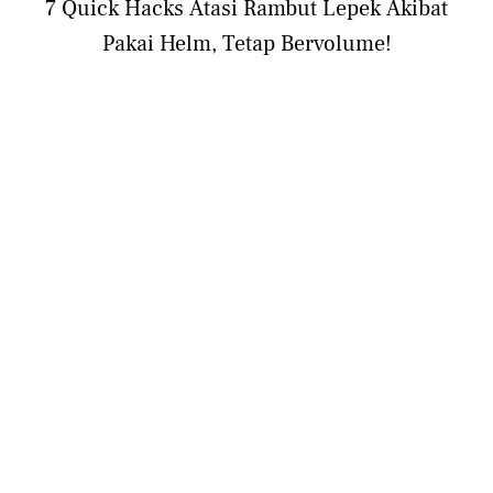
7 Quick Hacks Atasi Rambut Lepek Akibat
Pakai Helm, Tetap Bervolume!
BEAUTY
7 Cara Praktis Meluruskan Rambut Ikal agar
Tetap Sehat