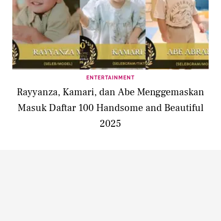
ENTERTAINMENT
Rayyanza, Kamari, dan Abe Menggemaskan
Masuk Daftar 100 Handsome and Beautiful
2025