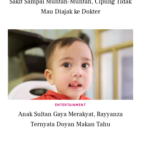
Sakit Sampai Muntah-Muntah, Cipung Tidak
Mau Diajak ke Dokter
ENTERTAINMENT
Anak Sultan Gaya Merakyat, Rayyanza
Ternyata Doyan Makan Tahu