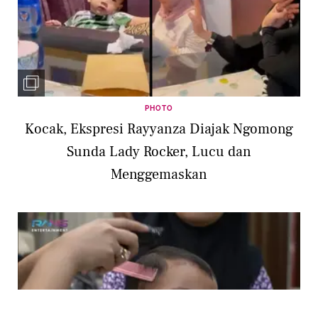
PHOTO
Kocak, Ekspresi Rayyanza Diajak Ngomong
Sunda Lady Rocker, Lucu dan
Menggemaskan