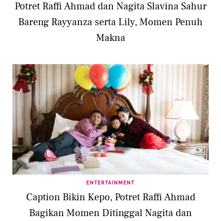
Potret Raffi Ahmad dan Nagita Slavina Sahur
Bareng Rayyanza serta Lily, Momen Penuh
Makna
ENTERTAINMENT
Caption Bikin Kepo, Potret Raffi Ahmad
Bagikan Momen Ditinggal Nagita dan