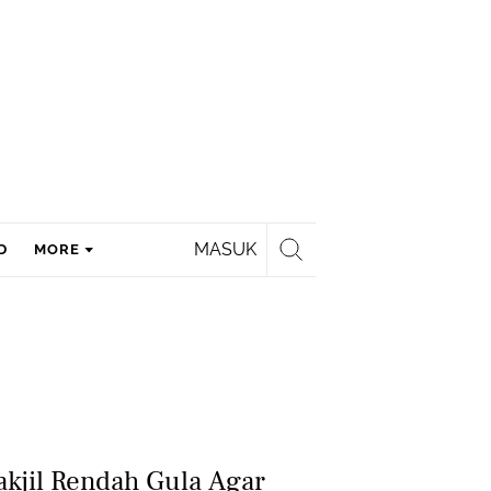
MASUK
D
MORE
akjil Rendah Gula Agar