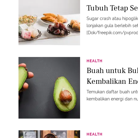
Tubuh Tetap Se
Sugar crash atau hipoglik
lonjakan gula berlebih se
[Dok/freepik.com/pvprod
HEALTH
Buah untuk Bu
Kembalikan En
Temukan daftar buah unt
kembalikan energi dan nut
HEALTH