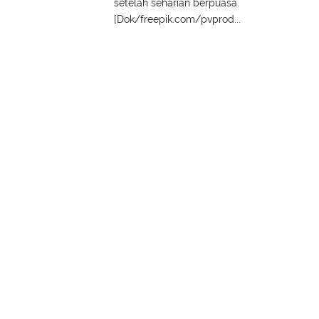
setelah seharian berpuasa.
[Dok/freepik.com/pvprod...