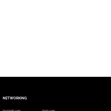
NETWORKING
liputan6.com
bola.com