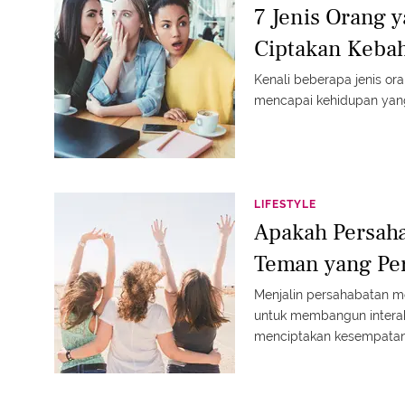
7 Jenis Orang 
Ciptakan Kebah
Kenali beberapa jenis or
mencapai kehidupan yang
LIFESTYLE
Apakah Persaha
Teman yang Pe
Menjalin persahabatan me
untuk membangun interak
menciptakan kesempatan
hidup.