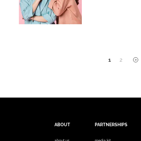
1
2
ABOUT
PARTNERSHIPS
about us
media kit