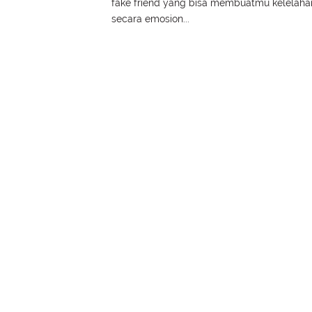
fake friend yang bisa membuatmu kelelaha
secara emosion...