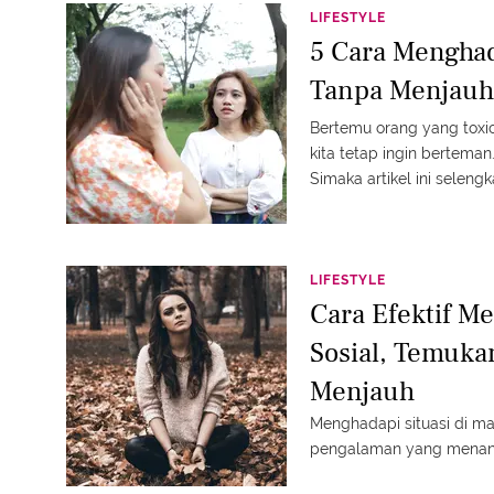
LIFESTYLE
5 Cara Menghad
Tanpa Menjauh
Bertemu orang yang toxic
kita tetap ingin bertem
Simaka artikel ini seleng
LIFESTYLE
Cara Efektif M
Sosial, Temuk
Menjauh
Menghadapi situasi di m
pengalaman yang menan