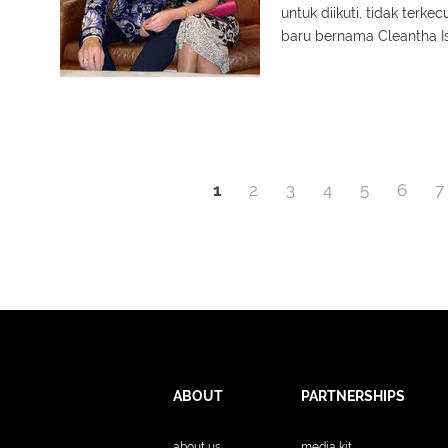
untuk diikuti, tidak ter
baru bernama Cleantha Is
1
2
3
4
5
6
7
ABOUT
PARTNERSHIPS
about us
media kit