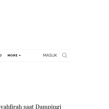
MASUK
D
MORE
yahfirah saat Dampingi