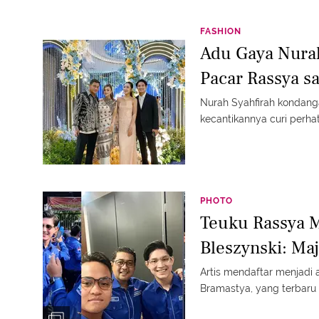
FASHION
Adu Gaya Nurah
Pacar Rassya s
Nurah Syahfirah kondang
kecantikannya curi perhat
PHOTO
Teuku Rassya M
Bleszynski: Ma
Artis mendaftar menjadi 
Bramastya, yang terbaru