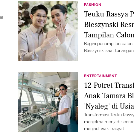
FASHION
Teuku Rassya P
lm
Bleszynski Res
Tampilan Calon
Dibalut Kebay
Begini penampilan calon 
Bleszynski saat tunangan
ENTERTAINMENT
12 Potret Tran
Anak Tamara Bl
'Nyaleg' di Usi
Transformasi Teuku Rassy
menjelma menjadi seoran
menjadi wakil rakyat