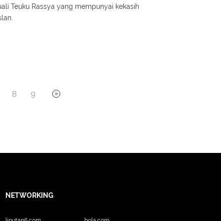
kecuali Teuku Rassya yang mempunyai kekasih
lan.
8
9
NETWORKING
liputan6.com
bola.com