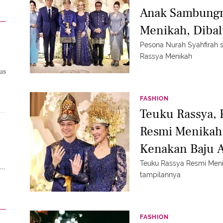
Anak Sambungn
Menikah, Diba
Pesona Nurah Syahfirah
Rassya Menikah
us
FASHION
Teuku Rassya, 
Resmi Menikah 
Kenakan Baju A
Teuku Rassya Resmi Menik
8
tampilannya
FASHION