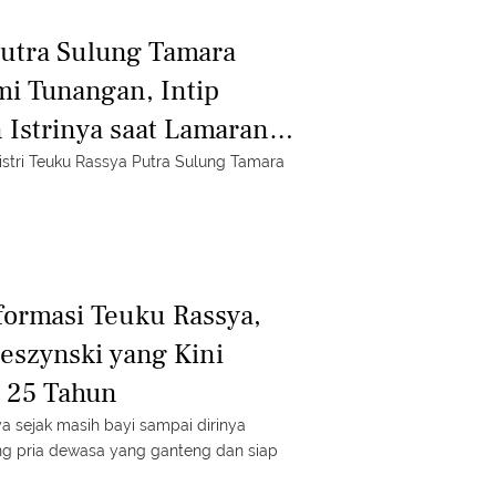
utra Sulung Tamara
mi Tunangan, Intip
 Istrinya saat Lamaran
a Modern
istri Teuku Rassya Putra Sulung Tamara
sformasi Teuku Rassya,
eszynski yang Kini
a 25 Tahun
a sejak masih bayi sampai dirinya
g pria dewasa yang ganteng dan siap