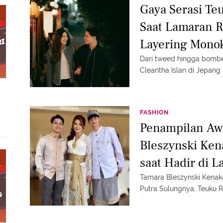
Gaya Serasi Teu
Saat Lamaran R
Layering Monok
Elegan
Dari tweed hingga bombe
Cleantha Islan di Jepang 
FASHION
Penampilan Aw
Bleszynski Ken
saat Hadir di 
Teuku Rassya
Tamara Bleszynski Kenak
Putra Sulungnya, Teuku 