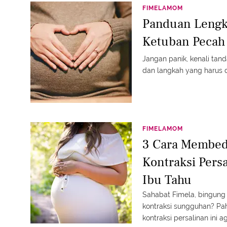
FIMELAMOM
Panduan Lengk
Ketuban Pecah
Jangan panik, kenali tan
dan langkah yang harus d
FIMELAMOM
3 Cara Membed
Kontraksi Pers
Ibu Tahu
Sahabat Fimela, bingung
kontraksi sungguhan? Pa
kontraksi persalinan ini a