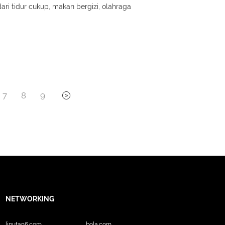
ari tidur cukup, makan bergizi, olahraga
7
8
9
NETWORKING
liputan6.com
bola.com