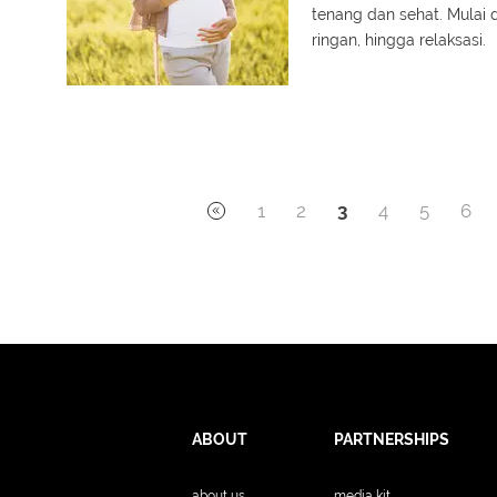
tenang dan sehat. Mulai d
ringan, hingga relaksasi.
1
2
3
4
5
6
ABOUT
PARTNERSHIPS
about us
media kit