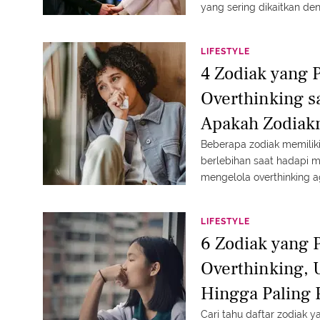
yang sering dikaitkan de
LIFESTYLE
4 Zodiak yang 
Overthinking s
Apakah Zodiak
Beberapa zodiak memiliki
berlebihan saat hadapi ma
mengelola overthinking ag
yang tak berujung.
LIFESTYLE
6 Zodiak yang 
Overthinking, 
Hingga Paling 
Cari tahu daftar zodiak y