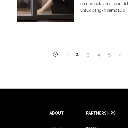
on dan pelajari alasan di
untuk bangkit kembali di s
1
2
3
4
5
6
ABOUT
PARTNERSHIPS
about us
media kit