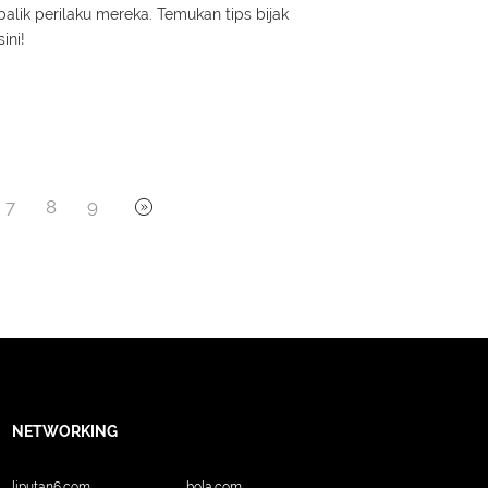
 balik perilaku mereka. Temukan tips bijak
ini!
7
8
9
NETWORKING
liputan6.com
bola.com