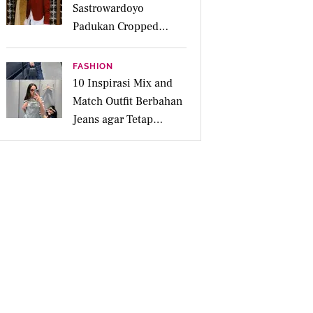
Sastrowardoyo
Padukan Cropped
Beskap dan Ripped
Jeans, Hadirkan Pesona
FASHION
Kartini yang Edgy
10 Inspirasi Mix and
Match Outfit Berbahan
Jeans agar Tetap
Tampil Stylish