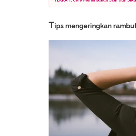
T
ips mengeringkan rambu