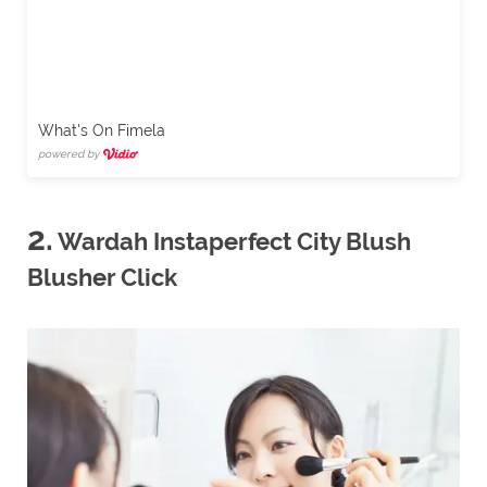
What's On Fimela
powered by
2.
Wardah Instaperfect City Blush
Blusher Click