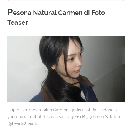
P
esona Natural Carmen di Foto
Teaser
Intip di sini penampilan Carmen, gadis asal Bali, Indonesia
yang bakal debut di salah satu agensi Big 3 Korea Selatan.
[@hearts2hearts].