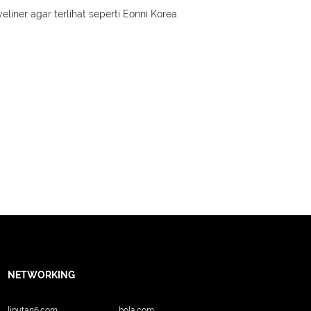
eliner agar terlihat seperti Eonni Korea
NETWORKING
liputan6.com
bola.com