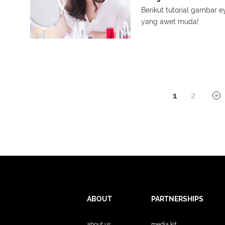
Berikut tutorial gambar ey
yang awet muda!
1
2
ABOUT
PARTNERSHIPS
about us
media kit