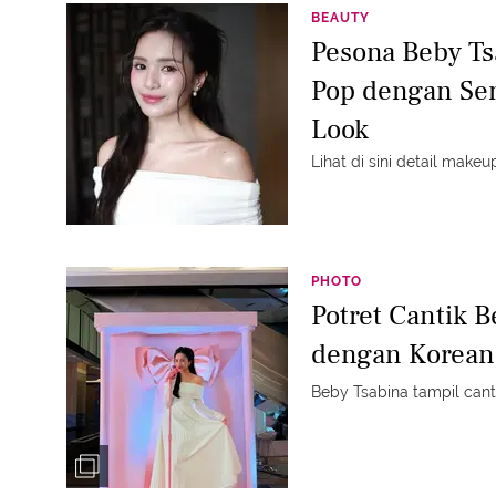
BEAUTY
Pesona Beby Ts
Pop dengan Se
Look
Lihat di sini detail make
PHOTO
Potret Cantik B
dengan Korean
Beby Tsabina tampil canti