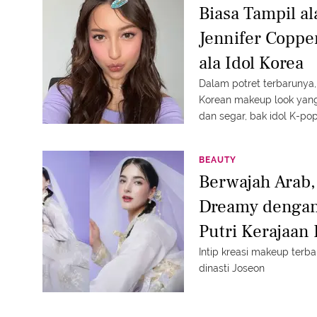
Biasa Tampil ala
Jennifer Copp
ala Idol Korea
Dalam potret terbarunya, 
Korean makeup look yang
dan segar, bak idol K-pop
BEAUTY
Berwajah Arab,
Dreamy dengan
Putri Kerajaan 
Intip kreasi makeup terb
dinasti Joseon