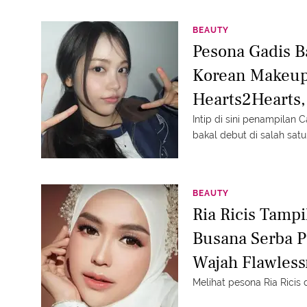
BEAUTY
Pesona Gadis B
Korean Makeup 
Hearts2Hearts,
Pertama yang D
Intip di sini penampilan 
bakal debut di salah satu
BEAUTY
Ria Ricis Tam
Busana Serba Pu
Wajah Flawless
Melihat pesona Ria Ricis