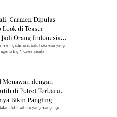
ali, Carmen Dipulas
Look di Teaser
 Jadi Orang Indonesia
ebut di Big 3
Carmen, gadis asal Bali, Indonesia yang
 agensi Big 3 Korea Selatan.
pil Menawan dengan
tih di Potret Terbaru,
nya Bikin Pangling
 dalam foto terbaru yang manglingi