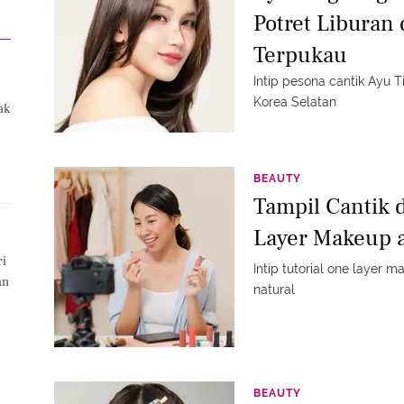
Potret Liburan 
Terpukau
Intip pesona cantik Ayu T
Korea Selatan
ak
BEAUTY
Tampil Cantik 
Layer Makeup a
ri
Intip tutorial one layer m
an
natural
BEAUTY