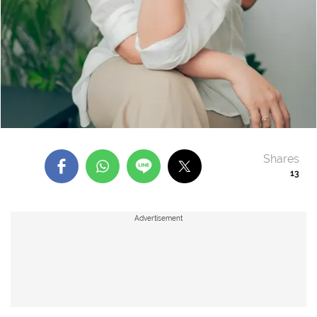
Shares
13
Advertisement