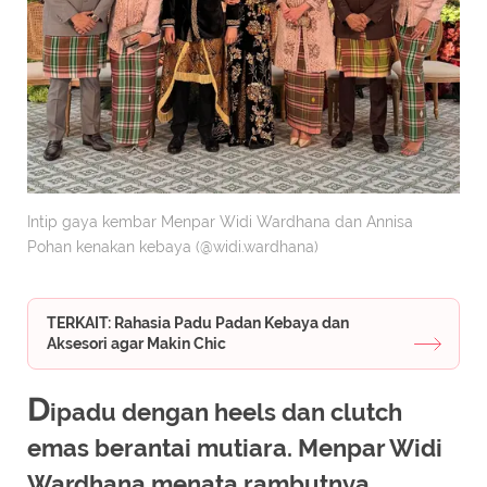
Intip gaya kembar Menpar Widi Wardhana dan Annisa
Pohan kenakan kebaya (@widi.wardhana)
TERKAIT: Rahasia Padu Padan Kebaya dan
Aksesori agar Makin Chic
D
ipadu dengan heels dan clutch
emas berantai mutiara. Menpar Widi
Wardhana menata rambutnya