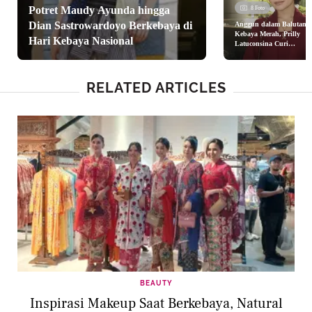
Potret Maudy Ayunda hingga
8 Foto
Dian Sastrowardoyo Berkebaya di
Anggun dalam Balutan
Kebaya Merah, Prilly
Hari Kebaya Nasional
Latuconsina Curi
Perhatian di Pernikahan
Tiktoker
RELATED ARTICLES
BEAUTY
Inspirasi Makeup Saat Berkebaya, Natural