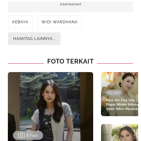
Advertisement
KEBAYA
WIDI WARDHANA
HASHTAG LAINNYA...
FOTO TERKAIT
6 Foto
Gaya Ayu Ting Ting
Elegan Dibalut Kebaya
Butter Yellow Dipadukan
Tas Chanel Ratusan Juta
saat Kondangan
8 Foto