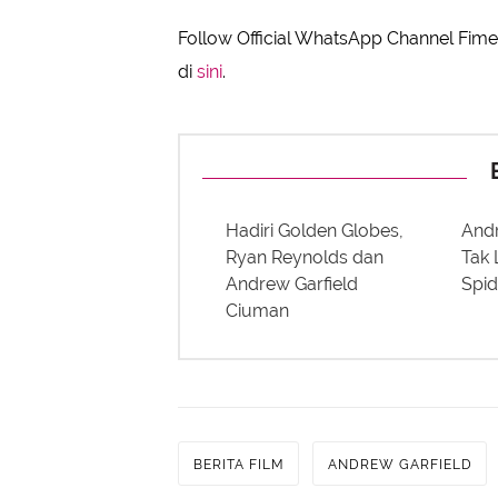
Follow Official WhatsApp Channel Fimel
di
sini
.
Hadiri Golden Globes,
Andr
Ryan Reynolds dan
Tak 
Andrew Garfield
Spi
Ciuman
BERITA FILM
ANDREW GARFIELD