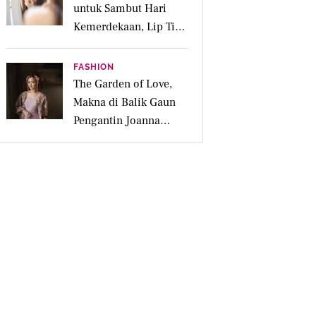
untuk Sambut Hari
Kemerdekaan, Lip Tint
dan Parfum Bikin
Makin Fresh
FASHION
The Garden of Love,
Makna di Balik Gaun
Pengantin Joanna
Alexandra Rancangan
Didiet Maulana