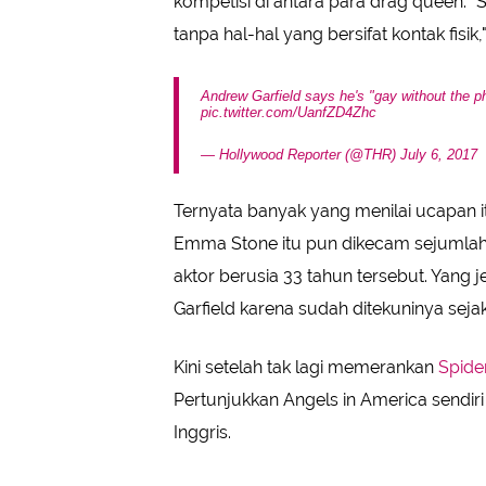
kompetisi di antara para drag queen. "S
tanpa hal-hal yang bersifat kontak fisik
Andrew Garfield says he's "gay without the p
pic.twitter.com/UanfZD4Zhc
— Hollywood Reporter (@THR)
July 6, 2017
Ternyata banyak yang menilai ucapan it
Emma Stone itu pun dikecam sejumlah 
aktor berusia 33 tahun tersebut. Yang 
Garfield karena sudah ditekuninya sejak
Kini setelah tak lagi memerankan
Spide
Pertunjukkan Angels in America sendiri
Inggris.