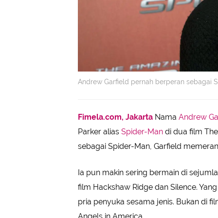
Andrew Garfield pernah berperan sebagai S
Fimela.com, Jakarta
Nama
Andrew Gar
Parker alias
Spider-Man
di dua film Th
sebagai Spider-Man, Garfield memera
Ia pun makin sering bermain di sejuml
film Hackshaw Ridge dan Silence. Yang
pria penyuka sesama jenis. Bukan di fil
Angels in America.