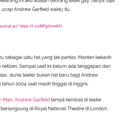
ekarang ini aku adalah seorang lelaki gay, hanya saja
," ucap Andrew Garfield waktu itu.
hysical act"
https://t.co/MFg2rxmlkD
u sebagai satu hal yang tak pantas. Mantan kekasih
netizen. Sampai saat ini belum ada tanggapan dari
jelas, dunia teater bukan hal baru bagi Andrew
 tahun 2004 saat masih tinggal di Inggris.
r-Man
,
Andrew Garfield
tampil kembali di teater.
 berlangsung di Royal National Theatre di London,