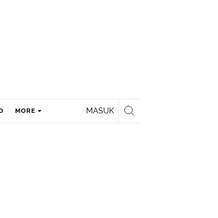
MASUK
D
MORE