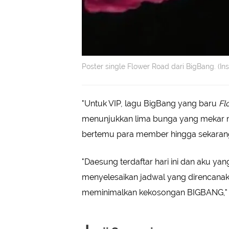
Poster single Flower Road dari BigBang. (I
"Untuk VIP, lagu BigBang yang baru
Fl
menunjukkan lima bunga yang mekar m
bertemu para member hingga sekarang,"
"Daesung terdaftar hari ini dan aku yang
menyelesaikan jadwal yang direncanaka
meminimalkan kekosongan BIGBANG," 