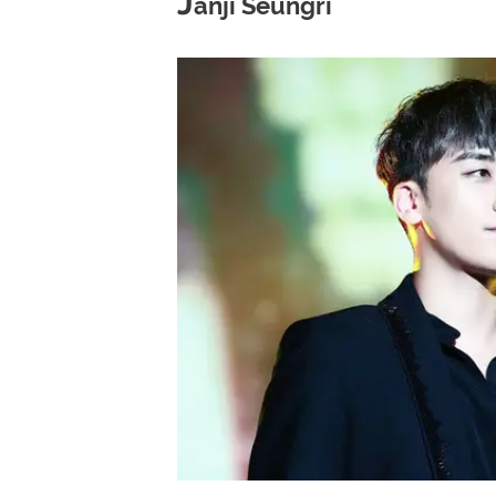
J
anji Seungri