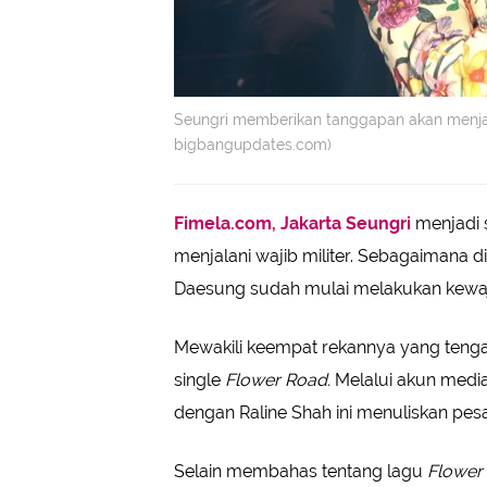
Seungri memberikan tanggapan akan menjadi
bigbangupdates.com)
Fimela.com, Jakarta
Seungri
menjadi 
menjalani wajib militer. Sebagaimana d
Daesung sudah mulai melakukan kewaj
Mewakili keempat rekannya yang tengah
single
Flower Road.
Melalui akun media
dengan Raline Shah ini menuliskan pe
Selain membahas tentang lagu
Flower