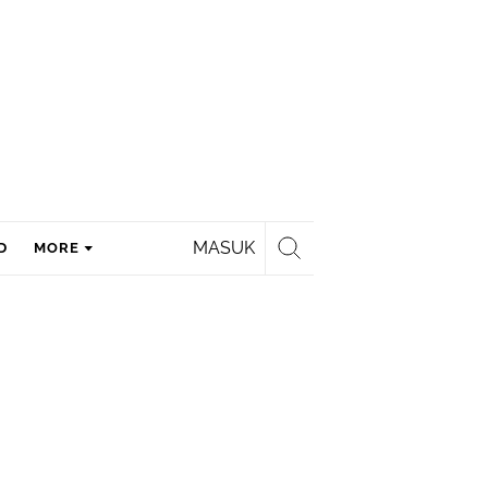
MASUK
D
MORE