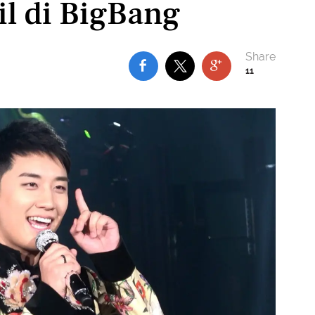
l di BigBang
11