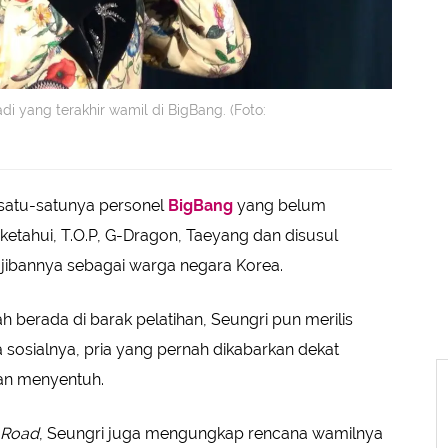
 yang terakhir wamil di BigBang. (Foto:
satu-satunya personel
BigBang
yang belum
iketahui, T.O.P, G-Dragon, Taeyang dan disusul
ibannya sebagai warga negara Korea.
 berada di barak pelatihan, Seungri pun merilis
 sosialnya, pria yang pernah dikabarkan dekat
san menyentuh.
 Road
, Seungri juga mengungkap rencana wamilnya