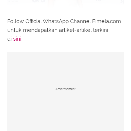
Follow Official WhatsApp Channel Fimela.com
untuk mendapatkan artikel-artikel terkini
di
sini
.
Anne Heche. (wikiFeet)
Ayah Anna Heche, Donald Joseph Heche,
adalah seorang gay. Sempat
menyembunyikan seksualitasnya, Donald
Advertisement
akhirnya mengakui kebenaran dirinya gay. Ia
kemudian meninggal dunia karena AIDS ketika
usia Anne 13 tahun.
TERKAIT: Adu Gaya Jenner Sisters di Oscar 2026,