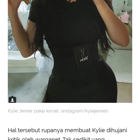
Kylie Jenner pakai korset. (instagram/kyliejenner)
Hal tersebut rupanya membuat Kylie dihujani
kritik oleh warganet. Tak sedikit yang