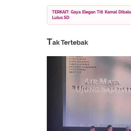
TERKAIT: Gaya Elegan Titi Kamal Dibal
Lulus SD
T
ak Tertebak