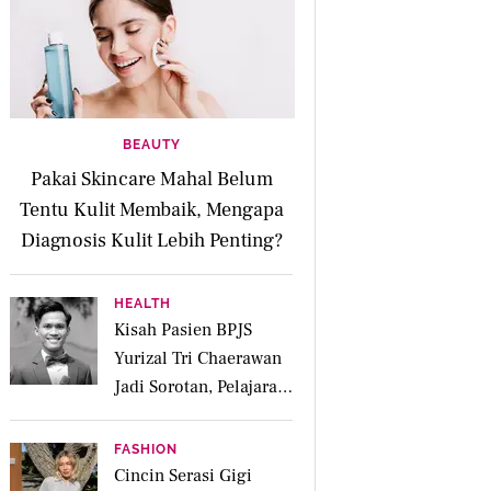
BEAUTY
Pakai Skincare Mahal Belum
Tentu Kulit Membaik, Mengapa
Diagnosis Kulit Lebih Penting?
HEALTH
Kisah Pasien BPJS
Yurizal Tri Chaerawan
Jadi Sorotan, Pelajaran
Penting tentang Empati
dan Bahaya
FASHION
Spondilosis
Cincin Serasi Gigi