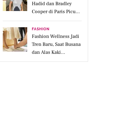
Hadid dan Bradley
Cooper di Paris Picu
Spekulasi Menikah,
Berapa Harganya?
FASHION
Fashion Wellness Jadi
Tren Baru, Saat Busana
dan Alas Kaki
Membantu Mood Lebih
Positif