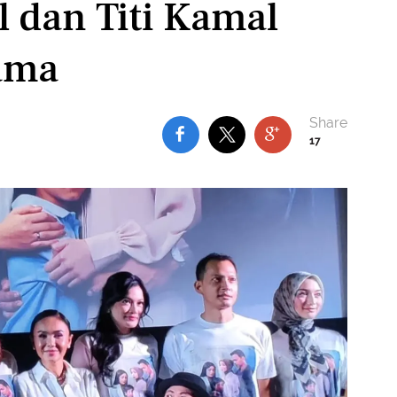
l dan Titi Kamal
ama
17