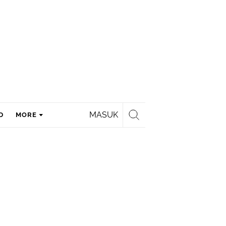
MASUK
D
MORE