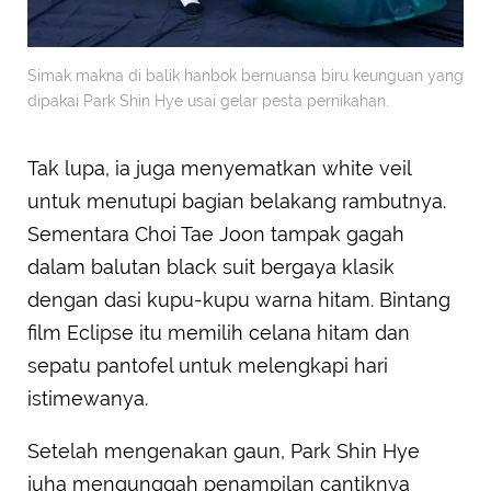
Simak makna di balik hanbok bernuansa biru keunguan yang
dipakai Park Shin Hye usai gelar pesta pernikahan.
Tak lupa, ia juga menyematkan white veil
untuk menutupi bagian belakang rambutnya.
Sementara Choi Tae Joon tampak gagah
dalam balutan black suit bergaya klasik
dengan dasi kupu-kupu warna hitam. Bintang
film Eclipse itu memilih celana hitam dan
sepatu pantofel untuk melengkapi hari
istimewanya.
Setelah mengenakan gaun, Park Shin Hye
juha mengunggah penampilan cantiknya