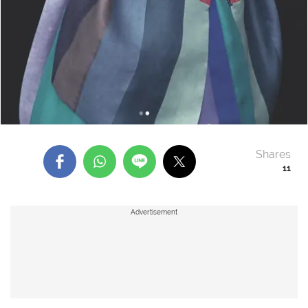
Shares
11
Advertisement