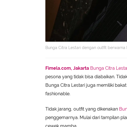
Bunga Citra Lestari dengan outfit berwarna
Fimela.com, Jakarta
Bunga Citra Lesta
pesona yang tidak bisa diabaikan. Tida
Bunga Citra Lestari juga memiliki bak
fashionable.
Tidak jarang, outfit yang dikenakan
Bun
penggemarnya. Mulai dari tampilan play
cewek mamba.