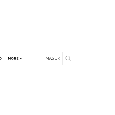
MASUK
D
MORE