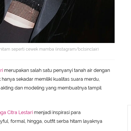
 hitam seperti cewek mamba (instagram/bclsinclair)
ri
merupakan salah satu penyanyi tanah air dengan
k hanya sekadar memiliki kualitas suara merdu,
at akting dan modeling yang membuatnya tampil
ga Citra Lestari
menjadi inspirasi para
ful, formal, hingga, outfit serba hitam layaknya