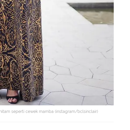
 hitam seperti cewek mamba (instagram/bclsinclair)