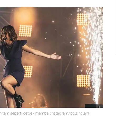
 hitam seperti cewek mamba (instagram/bclsinclair)