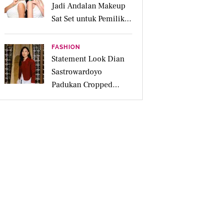
Jadi Andalan Makeup
Sat Set untuk Pemilik
Kulit Acne Prone
FASHION
Statement Look Dian
Sastrowardoyo
Padukan Cropped
Beskap dan Ripped
Jeans, Hadirkan Pesona
Kartini yang Edgy