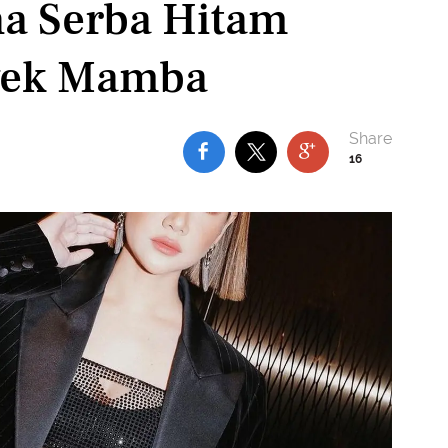
na Serba Hitam
wek Mamba
16