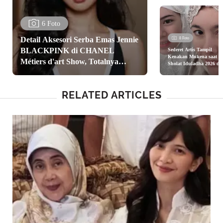
6 Foto
Detail Aksesori Serba Emas Jennie
8 Foto
BLACKPINK di CHANEL
Sederet Artis Tampil
Kenakan Mukena saat
Métiers d'art Show, Totalnya
Sholat Iduladha 2026 da
Wulan Guritno, Nia
Tembus Ratusan Juta
Ramadhani, hingga
Mukena Mewah Nagita
Slavina
RELATED ARTICLES