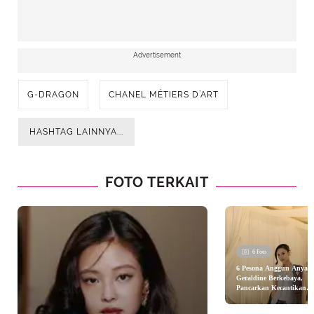
Advertisement
G-DRAGON
CHANEL MÉTIERS D’ART
HASHTAG LAINNYA...
FOTO TERKAIT
6 Foto
6 Pesona Anggun Anya
Geraldine Berkebaya,
Pancarkan Kecantikan
Perempuan Indonesia Sa
Kondangan