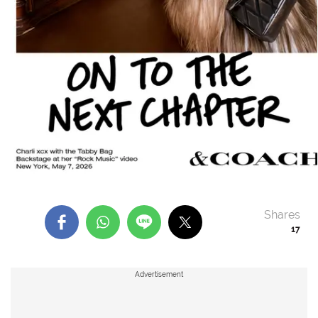
Shares
17
Advertisement