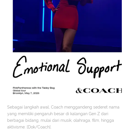
Sebagai langkah awal, Coach menggandeng sederet nama
yang memiliki pengaruh besar di kalangan Gen Z dari
berbagai bidang, mulai dari musik, olahraga, film, hingga
aktivisme. [Dok/Coach].