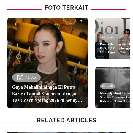
FOTO TERKAIT
9 Foto
Pesona Dior Boy dari Ji
BTS, CORTIS, hingga
Mick Jagger di Dior
Menswear Spring/Summe
2027
7 Foto
Gaya Mahalini hingga El Putra
9 Foto
Sarira Tampil Statement dengan
Maternity Shoot Terbaru
Shenina Cinnamon Curi
Tas Coach Spring 2026 di Senayan
Perhatian, Pamer Baby
Bump dengan Sheer Dres
City Jakarta
RELATED ARTICLES