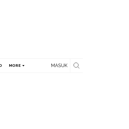
MASUK
D
MORE