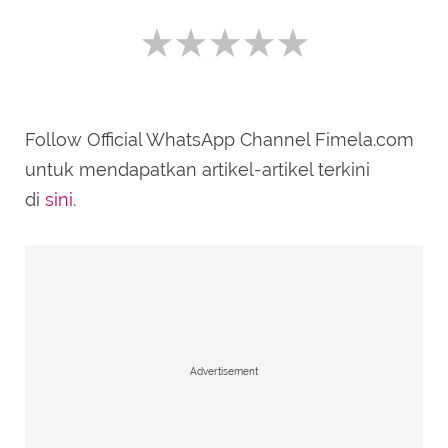
Follow Official WhatsApp Channel Fimela.com
SUBMIT REVIEW
untuk mendapatkan artikel-artikel terkini
di
sini
.
Advertisement