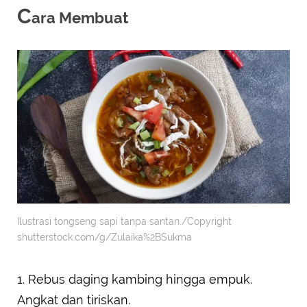
C
ara Membuat
Ilustrasi tongseng sapi tanpa santan./Copyright
shutterstock.com/g/Zulaika%2BSukma
1. Rebus daging kambing hingga empuk.
Angkat dan tiriskan.