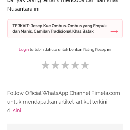
banyak orang tertarik mencoba camilan khas
Nusantara ini.
TERKAIT: Resep Kue Ombus-Ombus yang Empuk
dan Manis, Camilan Tradisional Khas Batak
Login
terlebih dahulu untuk berikan Rating Resep ini
Follow Official WhatsApp Channel Fimela.com
SUBMIT REVIEW
untuk mendapatkan artikel-artikel terkini
di
sini
.