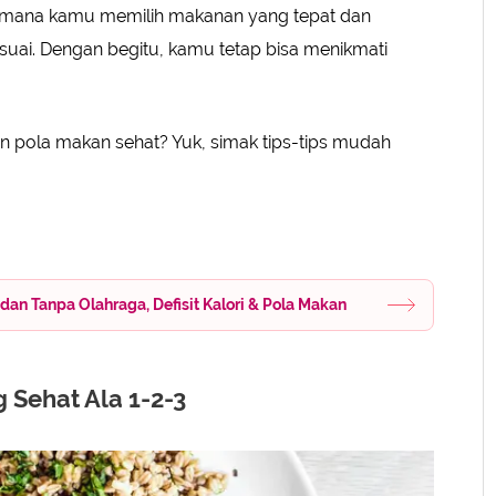
r
agaimana kamu memilih makanan yang tepat dan
ai. Dengan begitu, kamu tetap bisa menikmati
n pola makan sehat? Yuk, simak tips-tips mudah
n Tanpa Olahraga, Defisit Kalori & Pola Makan
 Sehat Ala 1-2-3