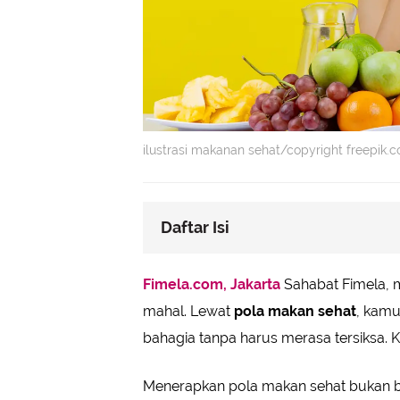
ilustrasi makanan sehat/copyright freepik
Daftar Isi
Makan Siang/Malam Piring Sehat A
Fimela.com, Jakarta
Sahabat Fimela, m
Camilan Anti Bosan & Mengenyan
mahal. Lewat
pola makan sehat
, kamu
Smoothie Buah & Sayur
bahagia tanpa harus merasa tersiksa. 
Karbohidrat Kompleks
Protein Tanpa Lemak
Menerapkan pola makan sehat bukan 