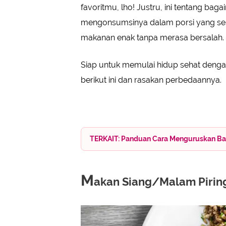
Kurangi Nasi, Perbanyak Lauk Sayu
favoritmu, lho! Justru, ini tentang b
mengonsumsinya dalam porsi yang sesu
makanan enak tanpa merasa bersalah.
Siap untuk memulai hidup sehat denga
berikut ini dan rasakan perbedaannya.
TERKAIT: Panduan Cara Menguruskan Bada
M
akan Siang/Malam Piring