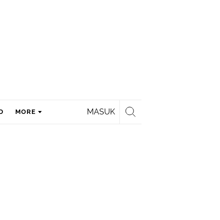
MASUK
D
MORE