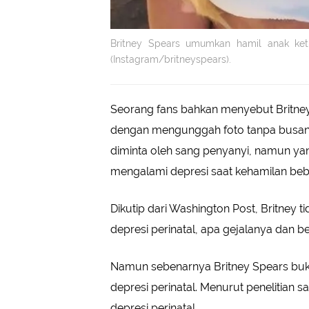
Britney Spears umumkan hamil anak ketig
(Instagram/britneyspears).
Seorang fans bahkan menyebut Britne
dengan mengunggah foto tanpa busana.
diminta oleh sang penyanyi, namun yan
mengalami depresi saat kehamilan beb
Dikutip dari Washington Post, Britney
depresi perinatal, apa gejalanya dan b
Namun sebenarnya Britney Spears bu
depresi perinatal. Menurut penelitian
depresi perinatal.