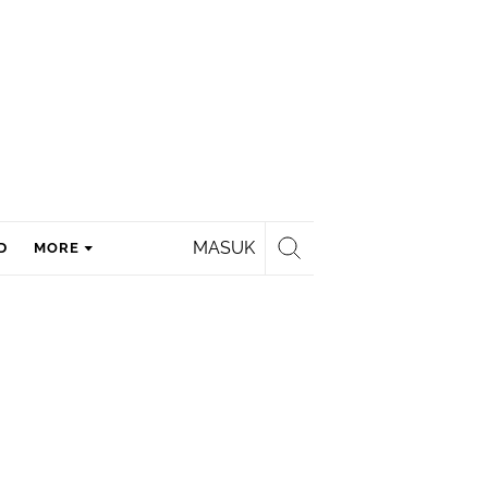
MASUK
D
MORE