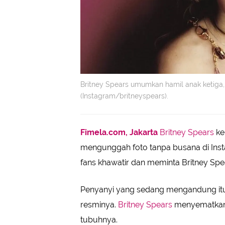
Britney Spears umumkan hamil anak ketiga, si
(Instagram/britneyspears).
Fimela.com, Jakarta
Britney Spears
ke
mengunggah foto tanpa busana di Insta
fans khawatir dan meminta Britney Sp
Penyanyi yang sedang mengandung itu
resminya.
Britney Spears
menyematkan e
tubuhnya.