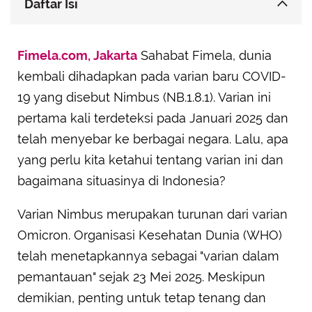
Daftar Isi
Mengenal Lebih Dekat COVID-19 Varian Nimbus
Fimela.com, Jakarta
Sahabat Fimela, dunia
Gejala Khas Varian Nimbus yang Perlu
kembali dihadapkan pada varian baru COVID-
Diwaspadai
19 yang disebut Nimbus (NB.1.8.1). Varian ini
Status COVID-19 Nimbus di Indonesia
pertama kali terdeteksi pada Januari 2025 dan
telah menyebar ke berbagai negara. Lalu, apa
yang perlu kita ketahui tentang varian ini dan
bagaimana situasinya di Indonesia?
Varian Nimbus merupakan turunan dari varian
Omicron. Organisasi Kesehatan Dunia (WHO)
telah menetapkannya sebagai "varian dalam
pemantauan" sejak 23 Mei 2025. Meskipun
demikian, penting untuk tetap tenang dan