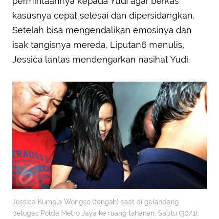
permintaannya kepada Yudi agar berkas
kasusnya cepat selesai dan dipersidangkan.
Setelah bisa mengendalikan emosinya dan
isak tangisnya mereda, Liputan6 menulis,
Jessica lantas mendengarkan nasihat Yudi.
Jessica Kumala Wongso (tengah) saat di gelandang
petugas Polda Metro Jaya ke ruang tahanan, Sabtu (30/1).