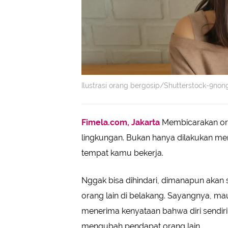
Ilustrasi orang bergosip/Shutterstock-9non
Fimela.com, Jakarta
Membicarakan oran
lingkungan. Bukan hanya dilakukan mer
tempat kamu bekerja.
Nggak bisa dihindari, dimanapun aka
orang lain di belakang. Sayangnya, ma
menerima kenyataan bahwa diri sendir
mengubah pendapat orang lain.