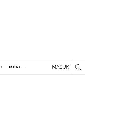
MASUK
D
MORE