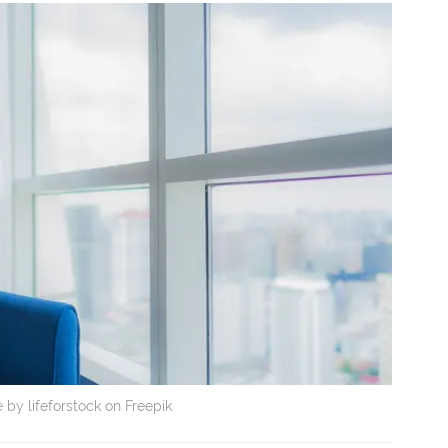
by lifeforstock on Freepik