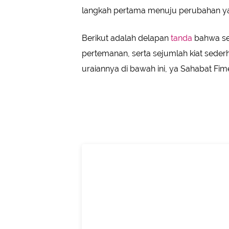
Tidak Dianggap dalam Situasi Pent
langkah pertama menuju perubahan yang
Tidak Pernah Mendapatkan Feedb
Tidak Pernah Dikabari Hal-Hal Pen
Berikut adalah delapan
tanda
bahwa se
Memahami dan Mengubah Dinamik
pertemanan, serta sejumlah kiat sederh
uraiannya di bawah ini, ya Sahabat Fime