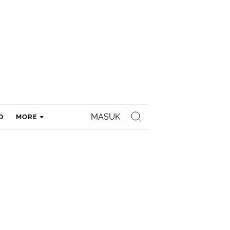
MASUK
D
MORE