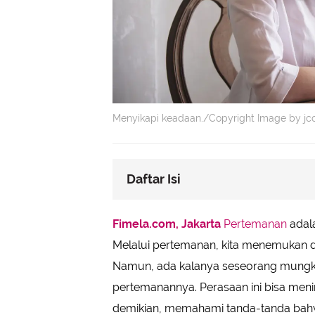
Menyikapi keadaan./Copyright Image by jc
Daftar Isi
Tidak Dilibatkan dalam Keputusan 
Fimela.com, Jakarta
Pertemanan
adala
Jarang Dihubungi Terlebih Dahulu
Melalui pertemanan, kita menemukan du
Sering Dilewatkan dalam Undanga
Namun, ada kalanya seseorang mungkin
Tidak Dipercayai dalam Percakapan
pertemanannya. Perasaan ini bisa men
Sering Dikesampingkan dalam Per
demikian, memahami tanda-tanda bahwa