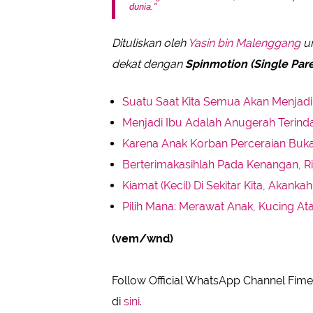
dunia.”
Dituliskan oleh
Yasin bin Malenggang
un
dekat dengan
Spinmotion (Single Pare
Suatu Saat Kita Semua Akan Menjad
Menjadi Ibu Adalah Anugerah Terind
Karena Anak Korban Perceraian Bukan
Berterimakasihlah Pada Kenangan, R
Kiamat (Kecil) Di Sekitar Kita, Akank
Pilih Mana: Merawat Anak, Kucing Atau
(vem/wnd)
Follow Official WhatsApp Channel Fimel
di
sini
.