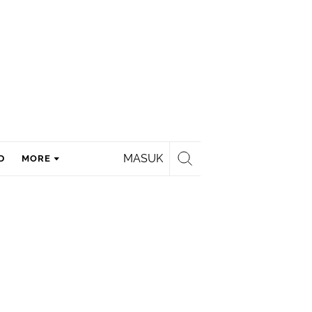
MASUK
D
MORE