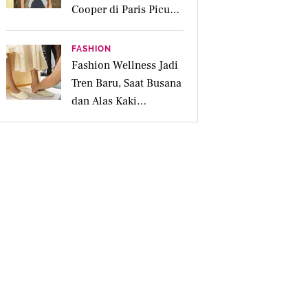
Cooper di Paris Picu
Spekulasi Menikah,
Berapa Harganya?
FASHION
Fashion Wellness Jadi
Tren Baru, Saat Busana
dan Alas Kaki
Membantu Mood Lebih
Positif