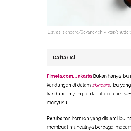
ilustrasi skincare/Savanevich Viktar/shutter
Daftar Isi
Alasan Kandungan Skincare Memp
Fimela.com, Jakarta
Bukan hanya ibu
Cara Memilih Skincare untuk Ibu 
kandungan di dalam
skincare
, ibu ya
Cetaphil Gentle Skin Cleanser
kandungan yang terdapat di dalam
ski
Sensatia Botanicals Calming Chamo
menyusui.
Somethinc BAKUCHIOL Skinpair Oi
Dear Me Beauty Skin Barrier Wate
Perubahan hormon yang dialami ibu ha
Lacoco Daily UV Counter SPF 50 PA
membuat munculnya berbagai macam ma