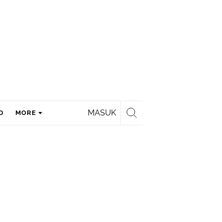
MASUK
D
MORE