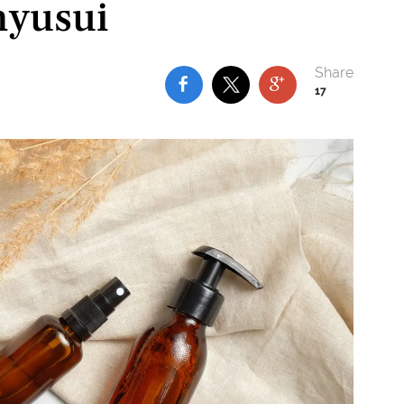
nyusui
17