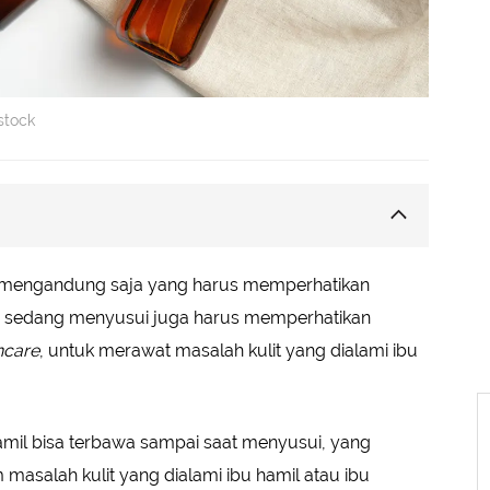
stock
engaruhi ASI
 mengandung saja yang harus memperhatikan
Menyusui
ng sedang menyusui juga harus memperhatikan
ncare
, untuk merawat masalah kulit yang dialami ibu
mile Facial Toner
l Serum
r Cream
mil bisa terbawa sampai saat menyusui, yang
++
salah kulit yang dialami ibu hamil atau ibu