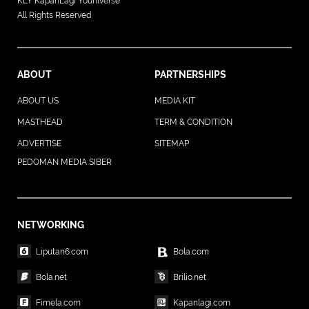
KLY KapanLagi Youniverse
All Rights Reserved
ABOUT
PARTNERSHIPS
ABOUT US
MEDIA KIT
MASTHEAD
TERM & CONDITION
ADVERTISE
SITEMAP
PEDOMAN MEDIA SIBER
NETWORKING
Liputan6.com
Bola.com
Bola.net
Brilio.net
Fimela.com
Kapanlagi.com