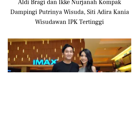
Aldi Bragi dan Ikke Nurjanah Kompak
Dampingi Putrinya Wisuda, Siti Adira Kania
Wisudawan IPK Tertinggi
ENTERTAINMENT
Dari Nikah Hingga Ditalak, Ini Perjalanan
Cinta Ririn Dwi Ariyanti