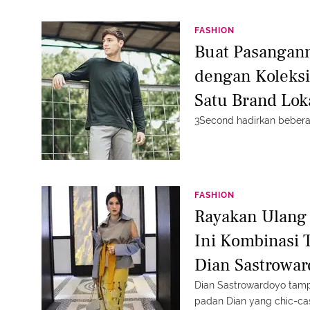
FASHION
Buat Pasangan
dengan Koleksi
Satu Brand Lo
3Second hadirkan beberap
FASHION
Rayakan Ulang 
Ini Kombinasi 
Dian Sastrowa
Dian Sastrowardoyo tampi
padan Dian yang chic-cas