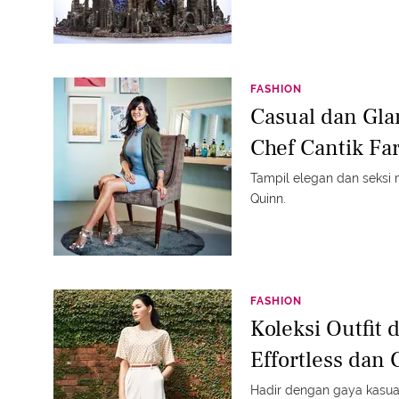
FASHION
Casual dan Gla
Chef Cantik Fa
Tampil elegan dan seksi m
Quinn.
FASHION
Koleksi Outfit 
Effortless dan 
Hadir dengan gaya kasua