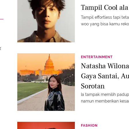
Tampil Cool al
Tampil effortless tapi tet
woo yang bisa kamu rek
g
ENTERTAINMENT
Natasha Wilona
Gaya Santai, A
Sorotan
Ia tampak memilih padup
namun memberikan kesan
FASHION