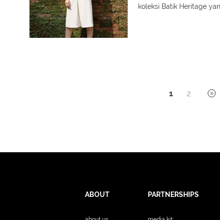
koleksi Batik Heritage y
1
2
ABOUT
PARTNERSHIPS
about us
media kit