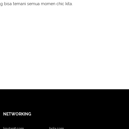
ang bisa temani semua momen chic kita.
NETWORKING
liputan6.com
bola.com