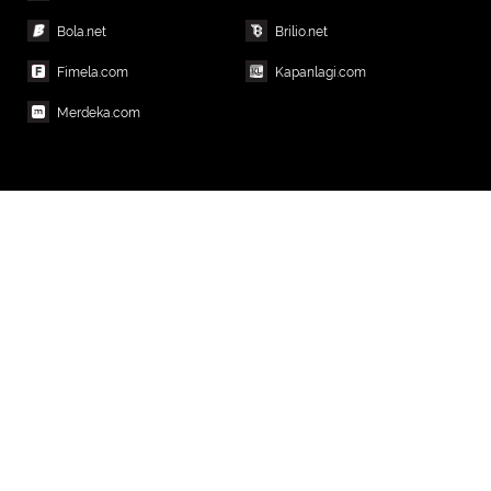
Bola.net
Brilio.net
Fimela.com
Kapanlagi.com
Merdeka.com