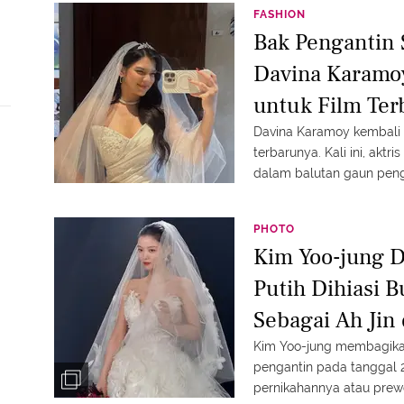
FASHION
Bak Pengantin
Davina Karamo
untuk Film Ter
Davina Karamoy kembali 
terbarunya. Kali ini, ak
dalam balutan gaun peng
proyek film terbarunya.
PHOTO
Kim Yoo-jung D
Putih Dihiasi 
Sebagai Ah Jin 
Kim Yoo-jung membagika
pengantin pada tanggal 
pernikahannya atau prewed