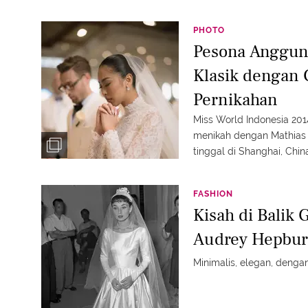
berperan sebagai Baek Ah
PHOTO
Pesona Anggun 
Klasik dengan 
Pernikahan
Miss World Indonesia 2014
menikah dengan Mathias 
tinggal di Shanghai, Chin
FASHION
Kisah di Balik
Audrey Hepbu
Minimalis, elegan, denga