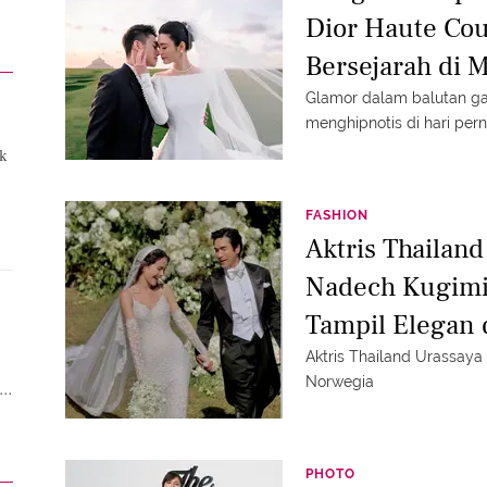
Dior Haute Cou
Bersejarah di 
Glamor dalam balutan gau
menghipnotis di hari pern
k
FASHION
Aktris Thailan
Nadech Kugimi
Tampil Elegan
Louis Vuitton
Aktris Thailand Urassay
Norwegia
i
PHOTO