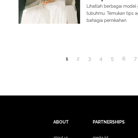
Lihatlah berbagai model
tubuhmu. Temukan tips 
bahagia pernikahan.
1
2
3
4
5
6
7
ABOUT
PARTNERSHIPS
about us
media kit