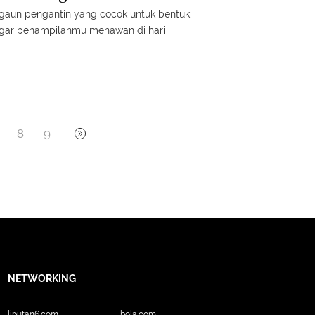
 gaun pengantin yang cocok untuk bentuk
agar penampilanmu menawan di hari
8
9
NETWORKING
liputan6.com
bola.com