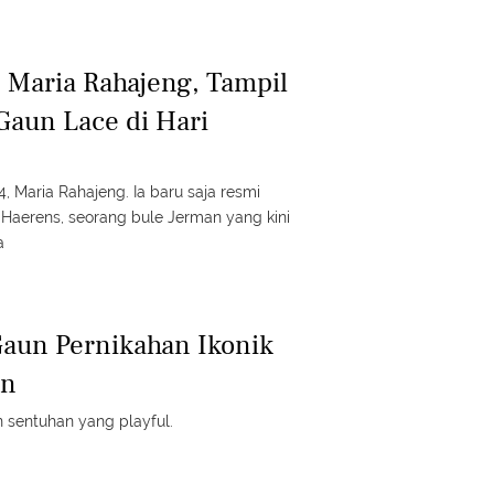
-jin di drama Dear X. Berikut tampilannya.
Maria Rahajeng, Tampil
Gaun Lace di Hari
, Maria Rahajeng. Ia baru saja resmi
Haerens, seorang bule Jerman yang kini
a
 Gaun Pernikahan Ikonik
rn
n sentuhan yang playful.