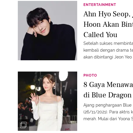
ENTERTAINMENT
Ahn Hyo Seop, 
Hoon Akan Bint
Called You
Setelah sukses membinta
kembali dengan drama te
akan dibintangi Jeon Ye
PHOTO
8 Gaya Menawa
di Blue Dragon
Ajang penghargaan Blue 
(26/11/2021). Para aktri
merah. Mulai dari Yoona
gaya mereka.