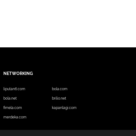
NETWORKING
liputan6.com
bola.com
bola.net
brilio.net
fimela.com
kapanlagi.com
merdeka.com