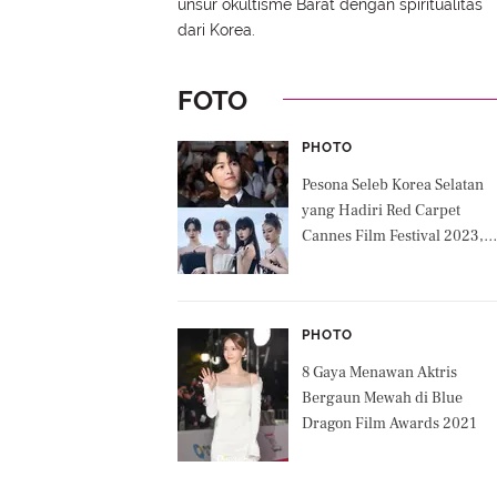
unsur okultisme Barat dengan spiritualitas
dari Korea.
FOTO
PHOTO
Pesona Seleb Korea Selatan
yang Hadiri Red Carpet
Cannes Film Festival 2023,
AESPA Bergaya Gothic Glam-
Aura Gentleman Song Joong 
PHOTO
8 Gaya Menawan Aktris
Bergaun Mewah di Blue
Dragon Film Awards 2021