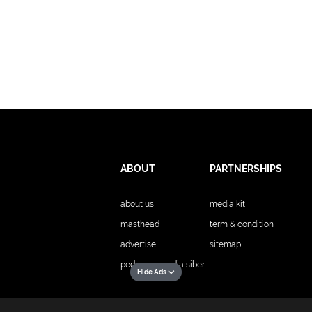
ABOUT
PARTNERSHIPS
about us
media kit
masthead
term & condition
advertise
sitemap
pedoman media siber
Hide Ads