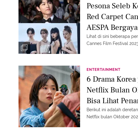
Pesona Seleb K
Red Carpet Can
AESPA Bergaya
Gentleman Son
Lihat di sini beberapa p
Cannes Film Festival 2023
ENTERTAINMENT
6 Drama Korea 
Netflix Bulan 
Bisa Lihat Pen
Been
Berikut ini adalah deret
Netflix bulan Oktober 202