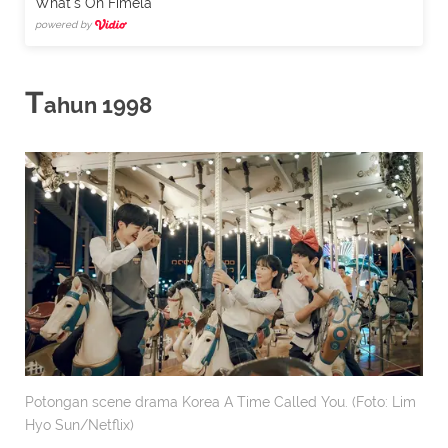
What's On Fimela
powered by
T
ahun 1998
Potongan scene drama Korea A Time Called You. (Foto: Lim
Hyo Sun/Netflix)