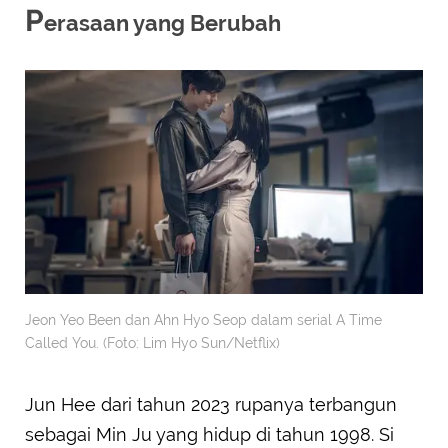
P
erasaan yang Berubah
Jeon Yeo Been dan Ahn Hyo Seop dalam serial A Time
Called You. (Foto: Lim Hyo Sun/Netflix)
Jun Hee dari tahun 2023 rupanya terbangun
sebagai Min Ju yang hidup di tahun 1998. Si